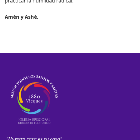
practicar la humildad radical.
Amén y Ashé.
Navegación
de
entradas
"Nuestra casa es su casa"