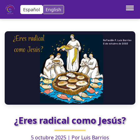
Español
English
Vieques inicia jornadas de ayuno por la
Anterior:
paz en Palestina
Boletín Parroquial – 5 de octubre de
Siguiente:
2025
¿Eres radical como Jesús?
5 octubre 2025
| Por
Luis Barrios