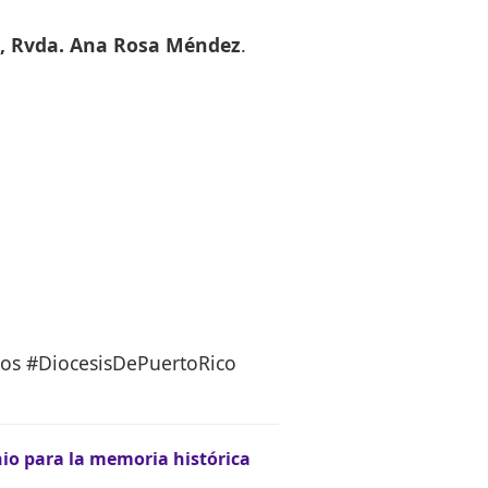
a, Rvda. Ana Rosa Méndez
.
tos #DiocesisDePuertoRico
onio para la memoria histórica