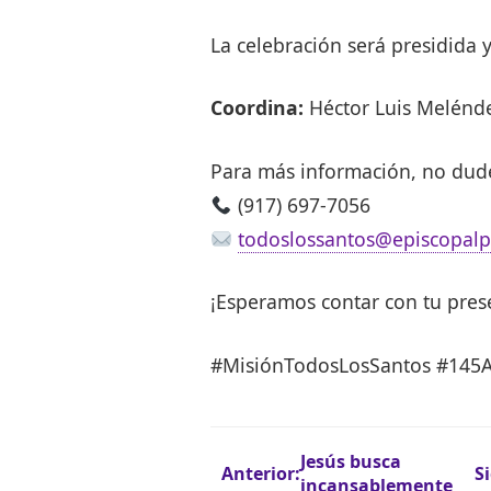
La celebración será presidida y
Coordina:
Héctor Luis Melénd
Para más información, no dude
(917) 697-7056
todoslossantos@episcopalp
¡Esperamos contar con tu presen
#MisiónTodosLosSantos #145An
Navegación
Jesús busca
Anterior:
S
incansablemente