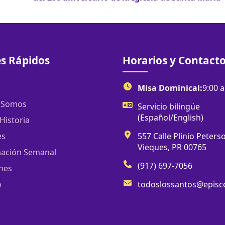
s Rápidos
Horarios y Contact
Misa Dominical:
9:00 a
 Somos
Servicio bilingüe
(Español/English)
Historia
es
557 Calle Plinio Peters
Vieques, PR 00765
ación Semanal
(917) 697-7056
nes
o
todoslossantos@episco