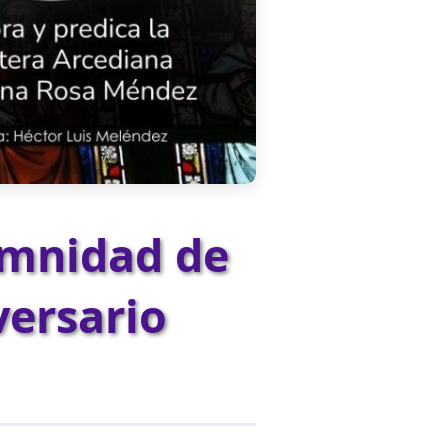
emnidad de
versario