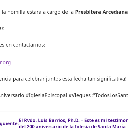
 la homilía estará a cargo de la
Presbítera Arcedian
ez
s en contactarnos:
r.org
cia para celebrar juntos esta fecha tan significativa!
iversario #IglesiaEpiscopal #Vieques #TodosLosSan
El Rvdo. Luis Barrios, Ph.D. – Este es mi testim
iguiente:
del 200 aniversario de la Iglesia de Santa María