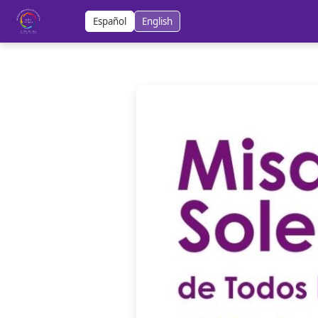
Español
English